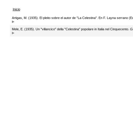
Inicio
Artigas, M. (1935). El pleito sobre el autor de "La Celestina". En F. Layna serrano (E
Mele, E. (1935). Un "villancico" della "Celestina" popolare in Italia nel Cinquecento.
Gi