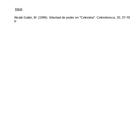
Inicio
Alcalá Galán, M. (1996). Voluntad de poder en "Celestina".
Celestinesca
, 20, 37–55