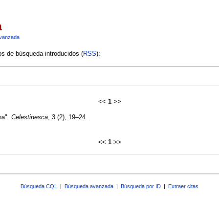
a
vanzada
ios de búsqueda introducidos (
RSS
):
<<
1
>>
na".
Celestinesca
, 3 (2), 19–24.
<<
1
>>
Búsqueda CQL
|
Búsqueda avanzada
|
Búsqueda por ID
|
Extraer citas