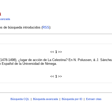
a
vanzada
ios de búsqueda introducidos (
RSS
):
<<
1
>>
a (1478-1498), ¿lugar de acción de La Celestina? En N. Polussen, & J. Sánch
to Español de la Universidad de Nimega.
<<
1
>>
Búsqueda CQL
|
Búsqueda avanzada
|
Búsqueda por ID
|
Extraer citas