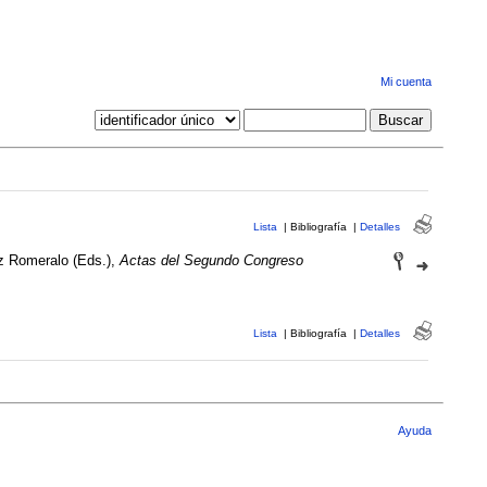
Mi cuenta
Lista
|
Bibliografía
|
Detalles
ez Romeralo (Eds.),
Actas del Segundo Congreso
Lista
|
Bibliografía
|
Detalles
Ayuda