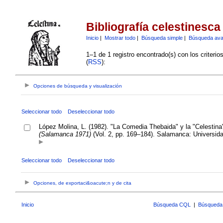
Bibliografía celestinesca
Inicio
|
Mostrar todo
|
Búsqueda simple
|
Búsqueda av
1–1 de 1 registro encontrado(s) con los criteri
(
RSS
):
Opciones de búsqueda y visualización
Seleccionar todo
Deseleccionar todo
López Molina, L. (1982). "La Comedia Thebaida" y la "Celestina
(Salamanca 1971)
(Vol. 2, pp. 169–184). Salamanca: Universid
Seleccionar todo
Deseleccionar todo
Opciones, de exportaci&oacute;n y de cita
Inicio
Búsqueda CQL
|
Búsqueda