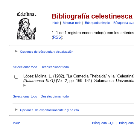
Bibliografía celestinesca
Inicio
|
Mostrar todo
|
Búsqueda simple
|
Búsqueda av
1–1 de 1 registro encontrado(s) con los criteri
(
RSS
):
Opciones de búsqueda y visualización
Seleccionar todo
Deseleccionar todo
López Molina, L. (1982). "La Comedia Thebaida" y la "Celestina
(Salamanca 1971)
(Vol. 2, pp. 169–184). Salamanca: Universid
Seleccionar todo
Deseleccionar todo
Opciones, de exportaci&oacute;n y de cita
Inicio
Búsqueda CQL
|
Búsqueda