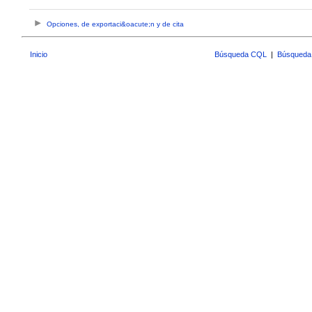
Opciones, de exportaci&oacute;n y de cita
Inicio
Búsqueda CQL
|
Búsqueda