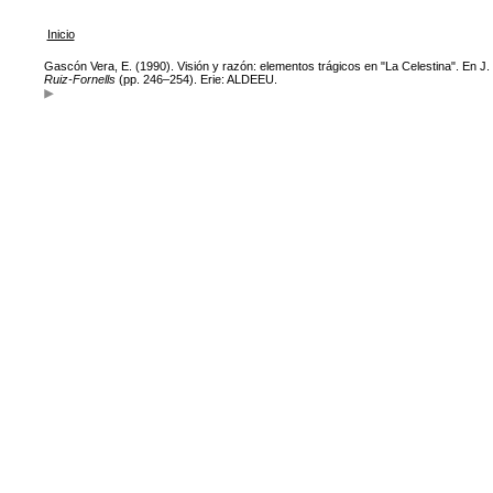
Inicio
Gascón Vera, E. (1990). Visión y razón: elementos trágicos en "La Celestina". En J.
Ruiz-Fornells
(pp. 246–254). Erie: ALDEEU.