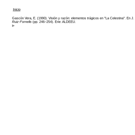
Inicio
Gascón Vera, E. (1990). Visión y razón: elementos trágicos en "La Celestina". En J.
Ruiz-Fornells
(pp. 246–254). Erie: ALDEEU.