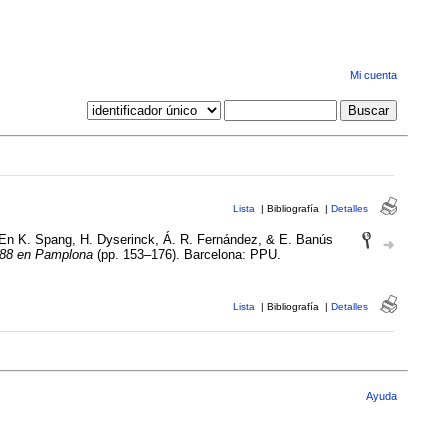
Mi cuenta
Lista
|
Bibliografía
|
Detalles
. En K. Spang, H. Dyserinck, Á. R. Fernández, & E. Banús
1988 en Pamplona
(pp. 153–176). Barcelona: PPU.
Lista
|
Bibliografía
|
Detalles
Ayuda