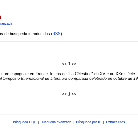
a
vanzada
ios de búsqueda introducidos (
RSS
):
<<
1
>>
ulture espagnole en France: le cas de "La Célestine" du XVIe au XXe siècle
l Simposio Internacional de Literatura comparada celebrado en octubre de 
<<
1
>>
Búsqueda CQL
|
Búsqueda avanzada
|
Búsqueda por ID
|
Extraer citas