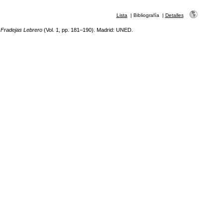
Lista
|
Bibliografía
|
Detalles
 Fradejas Lebrero
(Vol. 1, pp. 181–190). Madrid: UNED.