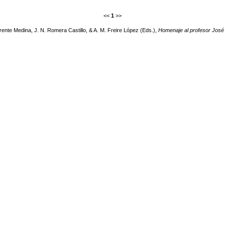
<<
1
>>
rente Medina, J. N. Romera Castillo, & A. M. Freire López (Eds.),
Homenaje al profesor José