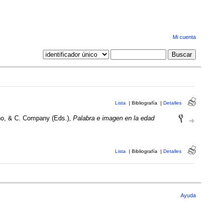
Mi cuenta
Lista
|
Bibliografía
|
Detalles
eno, & C. Company (Eds.),
Palabra e imagen en la edad
Lista
|
Bibliografía
|
Detalles
Ayuda