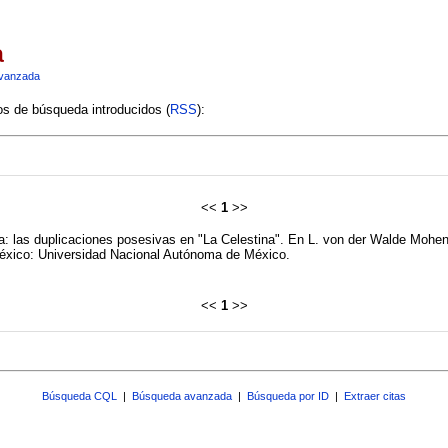
a
vanzada
ios de búsqueda introducidos (
RSS
):
<<
1
>>
a: las duplicaciones posesivas en "La Celestina". En L. von der Walde Moh
éxico: Universidad Nacional Autónoma de México.
<<
1
>>
Búsqueda CQL
|
Búsqueda avanzada
|
Búsqueda por ID
|
Extraer citas