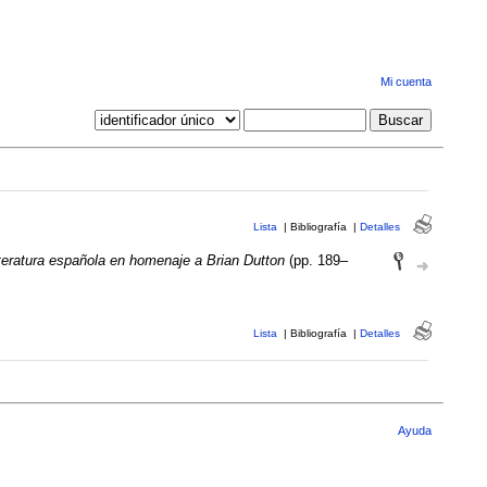
Mi cuenta
Lista
|
Bibliografía
|
Detalles
teratura española en homenaje a Brian Dutton
(pp. 189–
Lista
|
Bibliografía
|
Detalles
Ayuda