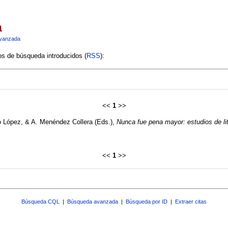
a
vanzada
ios de búsqueda introducidos (
RSS
):
<<
1
>>
cero López, & A. Menéndez Collera (Eds.),
Nunca fue pena mayor: estudios de li
<<
1
>>
Búsqueda CQL
|
Búsqueda avanzada
|
Búsqueda por ID
|
Extraer citas