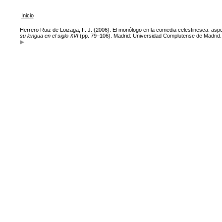
Inicio
Herrero Ruiz de Loizaga, F. J. (2006). El monólogo en la comedia celestinesca: aspec
su lengua en el siglo XVI
(pp. 79–106). Madrid: Universidad Complutense de Madrid.