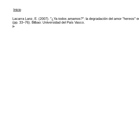
Inicio
Lacarra Lanz, E. (2007). "¿Ya todos amamos?": la degradación del amor "hereos" e
(pp. 33–76). Bilbao: Universidad del País Vasco.