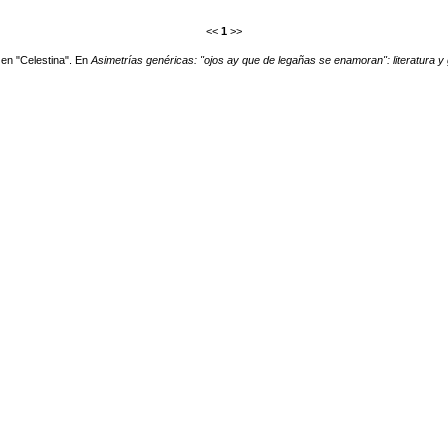
<<
1
>>
en "Celestina". En
Asimetrías genéricas: "ojos ay que de legañas se enamoran": literatura y