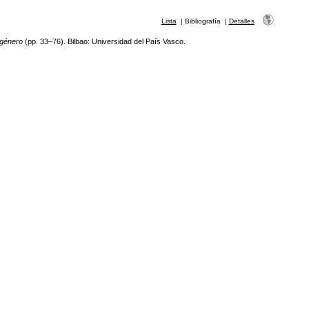
Lista
|
Bibliografía
|
Detalles
 género
(pp. 33–76). Bilbao: Universidad del País Vasco.