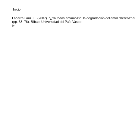
Inicio
Lacarra Lanz, E. (2007). "¿Ya todos amamos?": la degradación del amor "hereos" e
(pp. 33–76). Bilbao: Universidad del País Vasco.