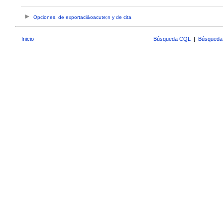
Opciones, de exportaci&oacute;n y de cita
Inicio
Búsqueda CQL
|
Búsqueda