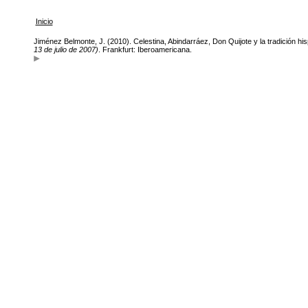
Inicio
Jiménez Belmonte, J. (2010). Celestina, Abindarráez, Don Quijote y la tradición his
13 de julio de 2007)
. Frankfurt: Iberoamericana.