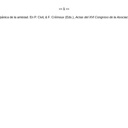
<<
1
>>
pánica de la amistad. En P. Civil, & F. Crémoux (Eds.),
Actas del XVI Congreso de la Asociaci