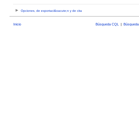
Opciones, de exportaci&oacute;n y de cita
Inicio
Búsqueda CQL
|
Búsqueda