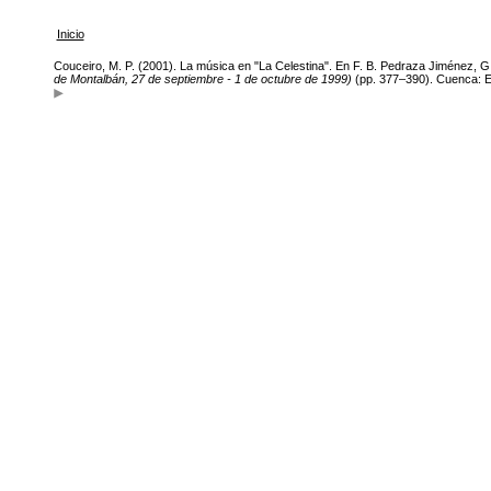
Inicio
Couceiro, M. P. (2001). La música en "La Celestina". En F. B. Pedraza Jiménez,
de Montalbán, 27 de septiembre - 1 de octubre de 1999)
(pp. 377–390). Cuenca: Ed