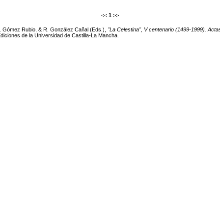
<<
1
>>
 G. Gómez Rubio, & R. González Cañal (Eds.),
"La Celestina", V centenario (1499-1999). Acta
iciones de la Universidad de Castilla-La Mancha.