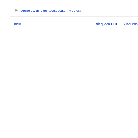
Opciones, de exportaci&oacute;n y de cita
Inicio
Búsqueda CQL
|
Búsqueda