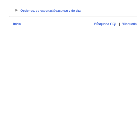
Opciones, de exportaci&oacute;n y de cita
Inicio
Búsqueda CQL
|
Búsqueda