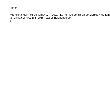
Inicio
Michelena Martínez de Ilarduya, I. (2001). La humilde condición de Melibea y su fami
la "Celestina"
(pp. 183–202). Kassel: Reichenberger.