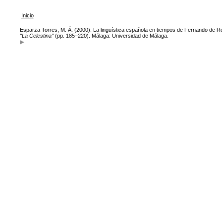
Inicio
Esparza Torres, M. Á. (2000). La lingüística española en tiempos de Fernando de Ro
"La Celestina"
(pp. 185–220). Málaga: Universidad de Málaga.