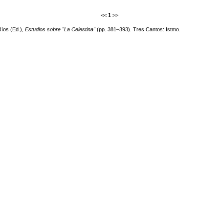
<<
1
>>
Ríos (Ed.),
Estudios sobre "La Celestina"
(pp. 381–393). Tres Cantos: Istmo.