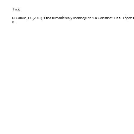
Inicio
Di Camillo, O. (2001). Ética humanística y libertinaje en "La Celestina". En S. López