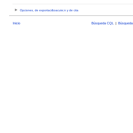
Opciones, de exportaci&oacute;n y de cita
Inicio
Búsqueda CQL
|
Búsqueda