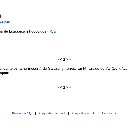
a
vanzada
ios de búsqueda introducidos (
RSS
):
<<
1
>>
l encanto es la hermosura" de Salazar y Torres. En M. Criado de Val (Ed.),
"La
ispam.
<<
1
>>
Búsqueda CQL
|
Búsqueda avanzada
|
Búsqueda por ID
|
Extraer citas