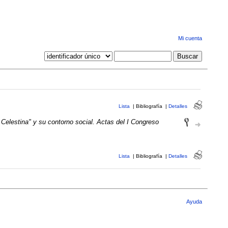
Mi cuenta
Lista
|
Bibliografía
|
Detalles
 Celestina" y su contorno social. Actas del I Congreso
Lista
|
Bibliografía
|
Detalles
Ayuda