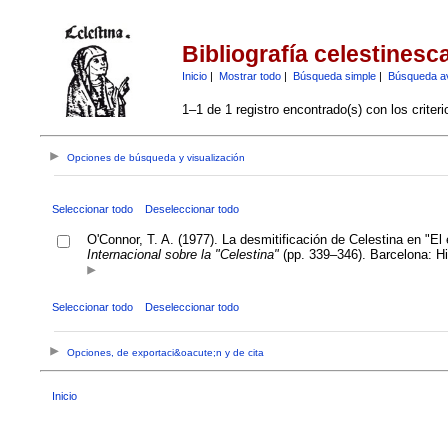
Bibliografía celestinesc
Inicio
|
Mostrar todo
|
Búsqueda simple
|
Búsqueda a
1–1 de 1 registro encontrado(s) con los criter
Opciones de búsqueda y visualización
Seleccionar todo
Deseleccionar todo
O'Connor, T. A. (1977). La desmitificación de Celestina en "E
Internacional sobre la "Celestina"
(pp. 339–346). Barcelona: H
Seleccionar todo
Deseleccionar todo
Opciones, de exportaci&oacute;n y de cita
Inicio