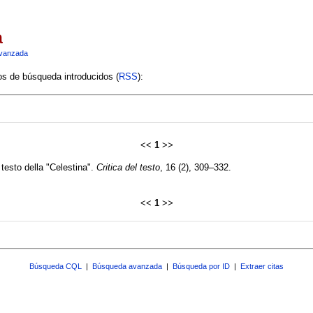
a
vanzada
ios de búsqueda introducidos (
RSS
):
<<
1
>>
 testo della "Celestina".
Critica del testo
, 16 (2), 309–332.
<<
1
>>
Búsqueda CQL
|
Búsqueda avanzada
|
Búsqueda por ID
|
Extraer citas