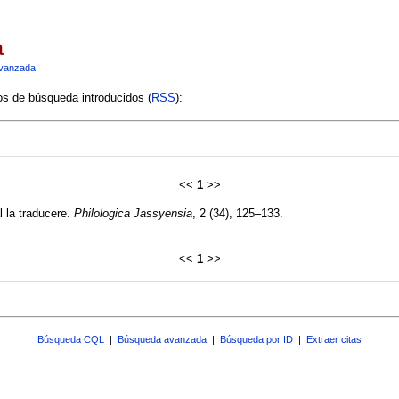
a
vanzada
ios de búsqueda introducidos (
RSS
):
<<
1
>>
l la traducere.
Philologica Jassyensia
, 2 (34), 125–133.
<<
1
>>
Búsqueda CQL
|
Búsqueda avanzada
|
Búsqueda por ID
|
Extraer citas