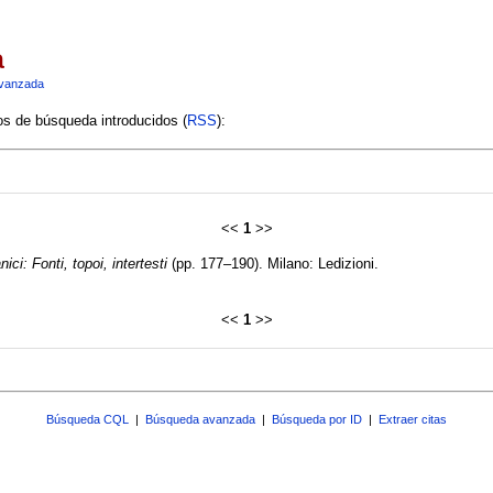
a
vanzada
ios de búsqueda introducidos (
RSS
):
<<
1
>>
ici: Fonti, topoi, intertesti
(pp. 177–190). Milano: Ledizioni.
<<
1
>>
Búsqueda CQL
|
Búsqueda avanzada
|
Búsqueda por ID
|
Extraer citas