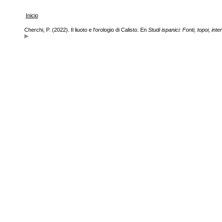
Inicio
Cherchi, P. (2022). Il liuoto e l'orologio di Calisto. En
Studi ispanici: Fonti, topoi, inter