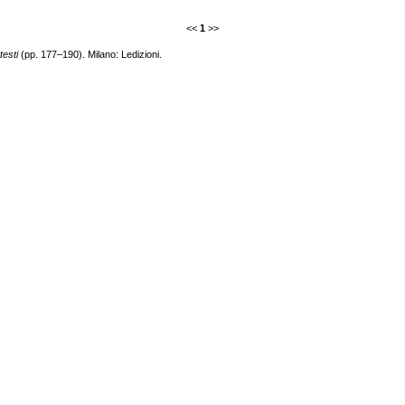
<<
1
>>
testi
(pp. 177–190). Milano: Ledizioni.