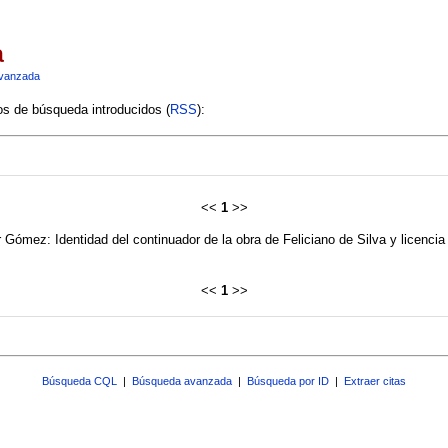
a
vanzada
ios de búsqueda introducidos (
RSS
):
<<
1
>>
Gómez: Identidad del continuador de la obra de Feliciano de Silva y licencia l
<<
1
>>
Búsqueda CQL
|
Búsqueda avanzada
|
Búsqueda por ID
|
Extraer citas