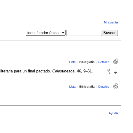
Mi cuenta
Lista
|
Bibliografía
|
Detalles
iteraria para un final pactado.
Celestinesca
, 46, 9–31.
Lista
|
Bibliografía
|
Detalles
Ayuda