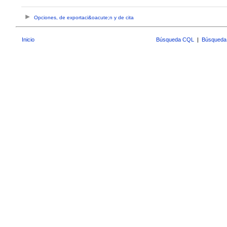
Opciones, de exportaci&oacute;n y de cita
Inicio
Búsqueda CQL
|
Búsqueda