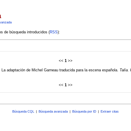
a
vanzada
ios de búsqueda introducidos (
RSS
):
<<
1
>>
. La adaptación de Michel Garneau traducida para la escena española.
Talía.
<<
1
>>
Búsqueda CQL
|
Búsqueda avanzada
|
Búsqueda por ID
|
Extraer citas