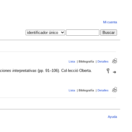
Mi cuenta
Lista
|
Bibliografía
|
Detalles
ciones interpretativas
(pp. 91–106). Col·lecció Oberta.
Lista
|
Bibliografía
|
Detalles
Ayuda