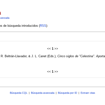
a
vanzada
ios de búsqueda introducidos (
RSS
):
<<
1
>>
R. Beltrán-Llavador, & J. L. Canet (Eds.),
Cinco siglos de "Celestina". Aporta
<<
1
>>
Búsqueda CQL
|
Búsqueda avanzada
|
Búsqueda por ID
|
Extraer citas