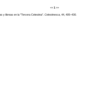
<<
1
>>
s y libreas en la "Tercera Celestina".
Celestinesca
, 44, 405–430.