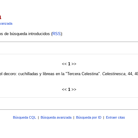
a
vanzada
ios de búsqueda introducidos (
RSS
):
<<
1
>>
l decoro: cuchilladas y libreas en la "Tercera Celestina".
Celestinesca
, 44, 4
<<
1
>>
Búsqueda CQL
|
Búsqueda avanzada
|
Búsqueda por ID
|
Extraer citas