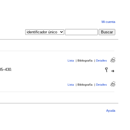
Mi cuenta
Lista
|
Bibliografía
|
Detalles
05–430.
Lista
|
Bibliografía
|
Detalles
Ayuda