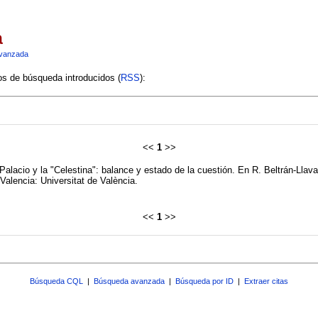
a
vanzada
ios de búsqueda introducidos (
RSS
):
<<
1
>>
Palacio y la "Celestina": balance y estado de la cuestión. En R. Beltrán-Llava
Valencia: Universitat de València.
<<
1
>>
Búsqueda CQL
|
Búsqueda avanzada
|
Búsqueda por ID
|
Extraer citas