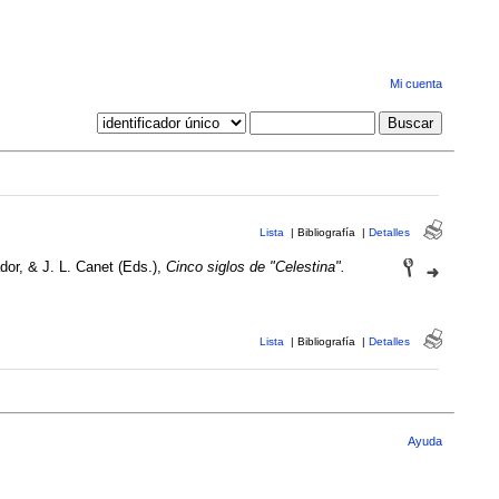
Mi cuenta
Lista
|
Bibliografía
|
Detalles
dor, & J. L. Canet (Eds.),
Cinco siglos de "Celestina".
Lista
|
Bibliografía
|
Detalles
Ayuda