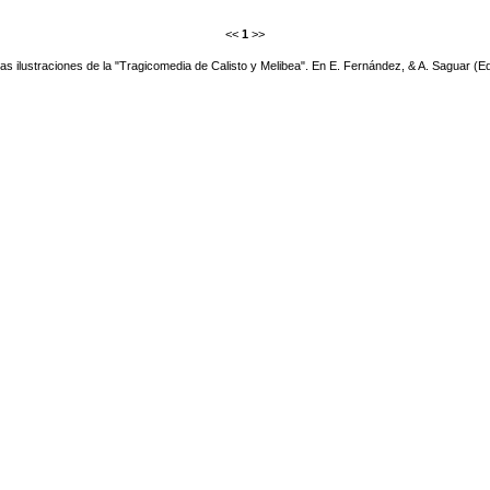
<<
1
>>
as ilustraciones de la "Tragicomedia de Calisto y Melibea". En E. Fernández, & A. Saguar (E