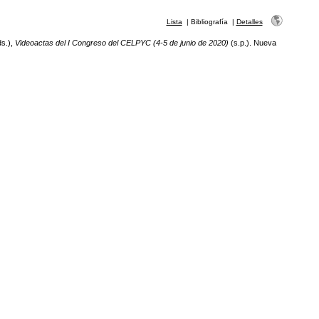
Lista
|
Bibliografía
|
Detalles
ds.),
Videoactas del I Congreso del CELPYC (4-5 de junio de 2020)
(s.p.). Nueva