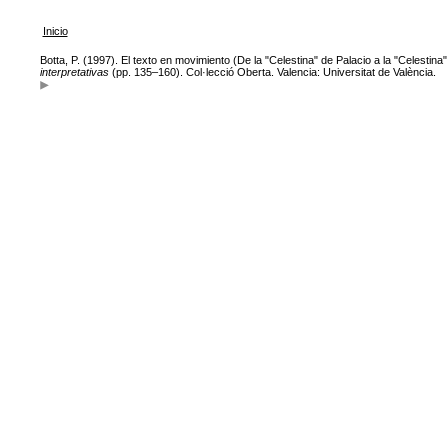
Inicio
Botta, P. (1997). El texto en movimiento (De la "Celestina" de Palacio a la "Celestina"
interpretativas
(pp. 135–160). Col·lecció Oberta. Valencia: Universitat de València.