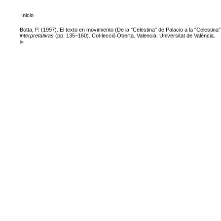
Inicio
Botta, P. (1997). El texto en movimiento (De la "Celestina" de Palacio a la "Celestina"
interpretativas
(pp. 135–160). Col·lecció Oberta. Valencia: Universitat de València.