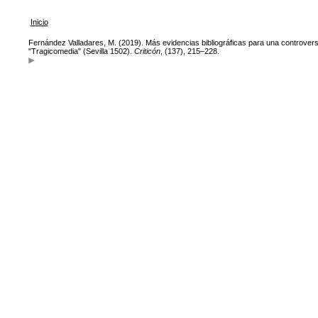
Inicio
Fernández Valladares, M. (2019). Más evidencias bibliográficas para una controversia
"Tragicomedia" (Sevilla 1502).
Criticón
, (137), 215–228.