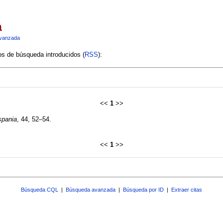
a
vanzada
ios de búsqueda introducidos (
RSS
):
<<
1
>>
spania
, 44, 52–54.
<<
1
>>
Búsqueda CQL
|
Búsqueda avanzada
|
Búsqueda por ID
|
Extraer citas