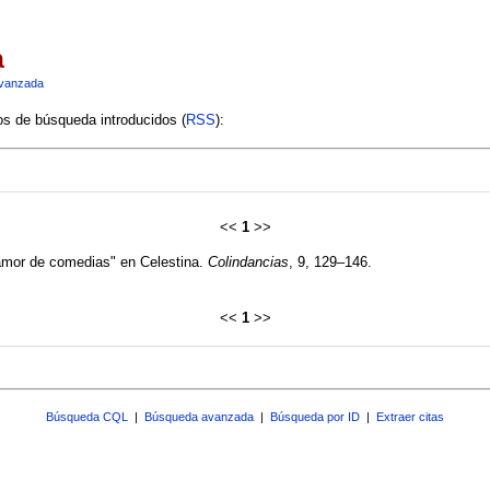
a
vanzada
ios de búsqueda introducidos (
RSS
):
<<
1
>>
 "amor de comedias" en Celestina.
Colindancias
, 9, 129–146.
<<
1
>>
Búsqueda CQL
|
Búsqueda avanzada
|
Búsqueda por ID
|
Extraer citas