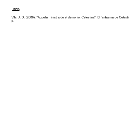
Inicio
Vila, J. D. (2006). "Aquella ministra de el demonio, Celestina": El fantasma de Celest