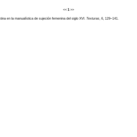
<<
1
>>
stina en la manualística de sujeción femenina del siglo XVI.
Texturas
, 6, 129–141.