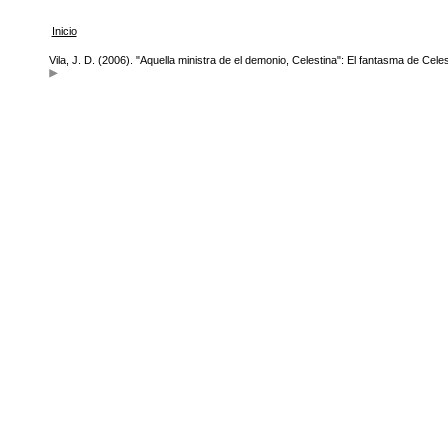
Inicio
Vila, J. D. (2006). "Aquella ministra de el demonio, Celestina": El fantasma de Cele