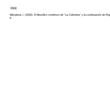
Inicio
Mitxelena, I. (2000).
El filosófico comienzo de "La Celestina" y la continuación de Ro