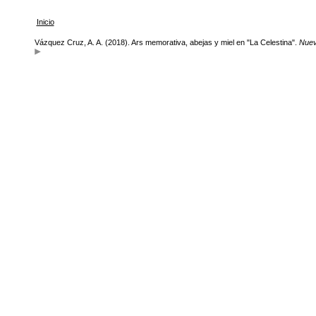
Inicio
Vázquez Cruz, A. A. (2018). Ars memorativa, abejas y miel en "La Celestina".
Nuev