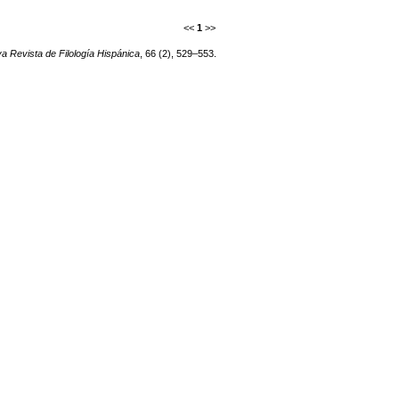
<<
1
>>
a Revista de Filología Hispánica
, 66 (2), 529–553.